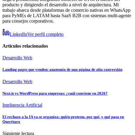
producto y dirigiendo el desarrollo a nivel de arquitectura. Mi
trabajo abarca desde plataformas de comercio nativas en WhatsApp
para PyMEs de LATAM hasta SaaS B2B con sistemas multi-agente
para consejos corporativos.
LinkedIn
Ver perfil completo
Artículos relacionados
Desarrollo Web
Landing pages que venden: anatomía de una página de alta conversión
Desarrollo Web
Next.js vs WordPress para empresas: ¿cuál conviene en 2026?
Inteligencia Artificial
El rechazo a la IA ya se organiza: quién protesta, por qué, y qué pasa en
Querétaro
Siguiente lectura