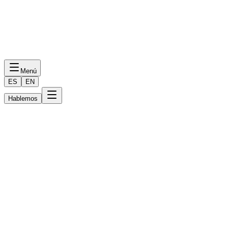
Menú
ES
EN
Hablemos
Keting Media, S.A. de C.V.
(en lo sucesivo, “EL